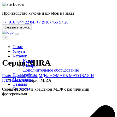
Производство кухонь и шкафов на заказ
+7 (916) 944 22 84
,
+7 (910) 455 57 28
Заказать звонок
×
О нас
Услуги
Каталог
Серия MIRA
Кухни
Шкафы
Дополнительное оборудование
Наши работы
Главная
Материалы
МДФ + ЭМАЛЬ МАТОВАЯ И
Материалы
ГЛЯНЦЕВАЯ
Серия MIRA
Отзывы
Контакты
Серия фасадов из крашеной МДФ с различными
фрезеровками.