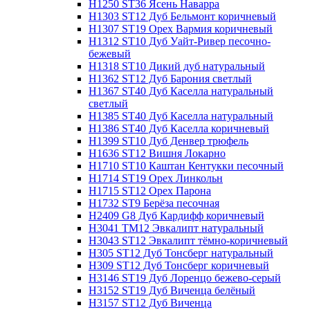
H1250 ST36 Ясень Наварра
H1303 ST12 Дуб Бельмонт коричневый
H1307 ST19 Орех Вармия коричневый
H1312 ST10 Дуб Уайт-Ривер песочно-
бежевый
H1318 ST10 Дикий дуб натуральный
H1362 ST12 Дуб Барония светлый
H1367 ST40 Дуб Каселла натуральный
светлый
H1385 ST40 Дуб Каселла натуральный
H1386 ST40 Дуб Каселла коричневый
H1399 ST10 Дуб Денвер трюфель
H1636 ST12 Вишня Локарно
H1710 ST10 Каштан Кентукки песочный
H1714 ST19 Орех Линкольн
H1715 ST12 Орех Парона
H1732 ST9 Берёза песочная
H2409 G8 Дуб Кардифф коричневый
H3041 TM12 Эвкалипт натуральный
H3043 ST12 Эвкалипт тёмно-коричневый
H305 ST12 Дуб Тонсберг натуральный
H309 ST12 Дуб Тонсберг коричневый
H3146 ST19 Дуб Лоренцо бежево-серый
H3152 ST19 Дуб Виченца белёный
H3157 ST12 Дуб Виченца