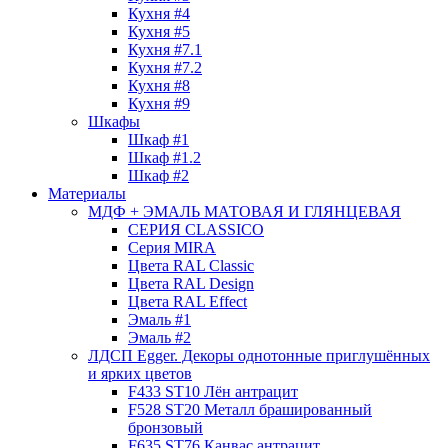
Кухня #4
Кухня #5
Кухня #7.1
Кухня #7.2
Кухня #8
Кухня #9
Шкафы
Шкаф #1
Шкаф #1.2
Шкаф #2
Материалы
МДФ + ЭМАЛЬ МАТОВАЯ И ГЛЯНЦЕВАЯ
СЕРИЯ CLASSICO
Серия MIRA
Цвета RAL Classic
Цвета RAL Design
Цвета RAL Effect
Эмаль #1
Эмаль #2
ЛДСП Egger. Декоры однотонные приглушённых
и ярких цветов
F433 ST10 Лён антрацит
F528 ST20 Металл брашированный
бронзовый
F635 ST76 Канвас антрацит