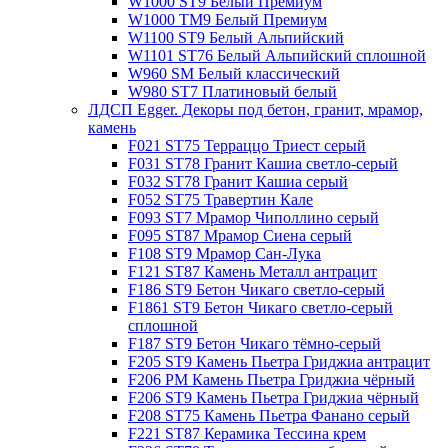
W1000 ST9 Белый Премиум
W1000 TM9 Белый Премиум
W1100 ST9 Белый Альпийский
W1101 ST76 Белый Альпийский сплошной
W960 SM Белый классический
W980 ST7 Платиновый белый
ЛДСП Egger. Декоры под бетон, гранит, мрамор,
камень
F021 ST75 Терраццо Триест серый
F031 ST78 Гранит Кашиа светло-серый
F032 ST78 Гранит Кашиа серый
F052 ST75 Травертин Кале
F093 ST7 Мрамор Чиполлино серый
F095 ST87 Мрамор Сиена серый
F108 ST9 Мрамор Сан-Лука
F121 ST87 Камень Металл антрацит
F186 ST9 Бетон Чикаго светло-серый
F1861 ST9 Бетон Чикаго светло-серый
сплошной
F187 ST9 Бетон Чикаго тёмно-серый
F205 ST9 Камень Пьетра Гриджиа антрацит
F206 PM Камень Пьетра Гриджиа чёрный
F206 ST9 Камень Пьетра Гриджиа чёрный
F208 ST75 Камень Пьетра Фанано серый
F221 ST87 Керамика Тессина крем