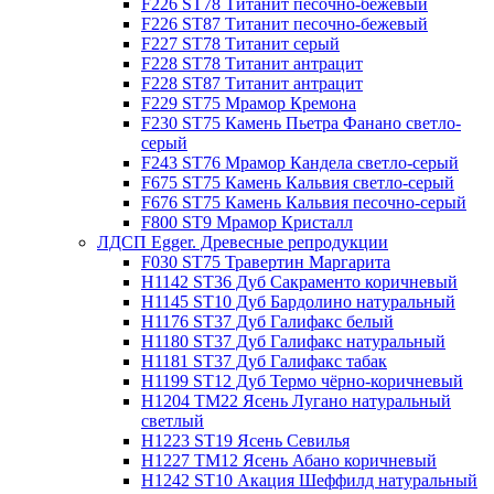
F226 ST78 Титанит песочно-бежевый
F226 ST87 Титанит песочно-бежевый
F227 ST78 Титанит серый
F228 ST78 Титанит антрацит
F228 ST87 Титанит антрацит
F229 ST75 Мрамор Кремона
F230 ST75 Камень Пьетра Фанано светло-
серый
F243 ST76 Мрамор Кандела cветло-серый
F675 ST75 Камень Кальвия светло-серый
F676 ST75 Камень Кальвия песочно-серый
F800 ST9 Мрамор Кристалл
ЛДСП Egger. Древесные репродукции
F030 ST75 Травертин Маргарита
H1142 ST36 Дуб Сакраменто коричневый
H1145 ST10 Дуб Бардолино натуральный
H1176 ST37 Дуб Галифакс белый
H1180 ST37 Дуб Галифакс натуральный
H1181 ST37 Дуб Галифакс табак
H1199 ST12 Дуб Термо чёрно-коричневый
H1204 TM22 Ясень Лугано натуральный
светлый
H1223 ST19 Ясень Севилья
H1227 TM12 Ясень Абано коричневый
H1242 ST10 Акация Шеффилд натуральный