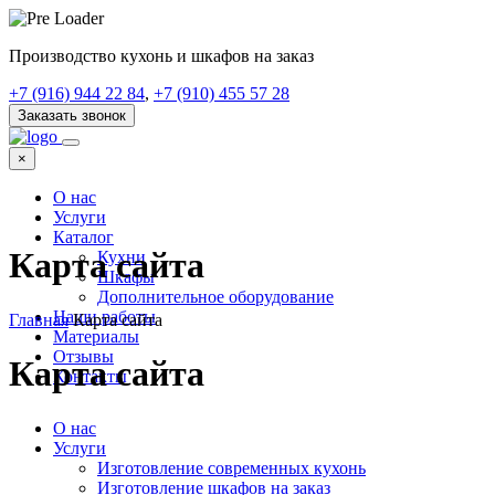
Производство кухонь и шкафов на заказ
+7 (916) 944 22 84
,
+7 (910) 455 57 28
Заказать звонок
×
О нас
Услуги
Каталог
Карта сайта
Кухни
Шкафы
Дополнительное оборудование
Наши работы
Главная
Карта сайта
Материалы
Отзывы
Карта сайта
Контакты
О нас
Услуги
Изготовление современных кухонь
Изготовление шкафов на заказ