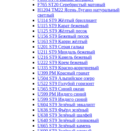
F765 ST20 Серебристый матовый
H1204 TM22 Ясень Лугано натуральный
светлый
U114 ST9 Жёлтый бриллиант
U115 ST9 Карат бежевый
U125 ST9 Жёлтый песок
U156 ST9 Бежевый песок
U163 ST9 Карри жёлтый
U201 ST9 Серая галька
U211 ST9 Миндаль бежевый
U216 ST9 Камель бежевый
U222 ST9 Крем бежевый
U335 ST9 Красно-коричневый
U399 PM Красный гранат
U504 ST9 Альпийское озеро
U522 ST9 Голубой горизонт
U565 ST9 Синий океан
U599 PM Индиго синий
U599 ST9 Индиго синий
U604 ST9 Зелёный эвкалипт
U636 ST9 Фьёрд зелёный
U638 ST9 Зелёный шалфей
U640 ST9 Зелёный оливковый
U665 ST9 Зелёный камень
U699 ST9 Зелёный еловый